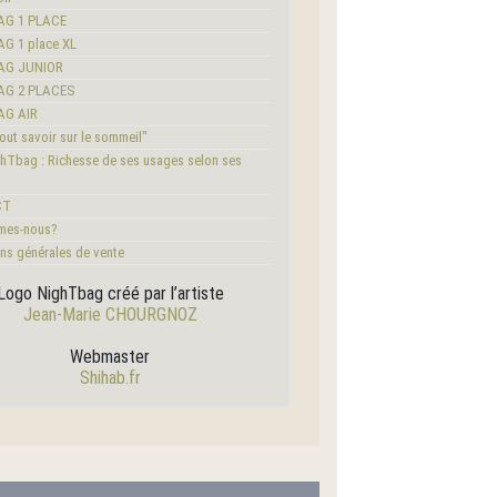
AG 1 PLACE
G 1 place XL
AG JUNIOR
AG 2 PLACES
AG AIR
ut savoir sur le sommeil"
hTbag : Richesse de ses usages selon ses
CT
mes-nous?
ns générales de vente
Logo NighTbag créé par l’artiste
Jean-Marie CHOURGNOZ
Webmaster
Shihab.fr