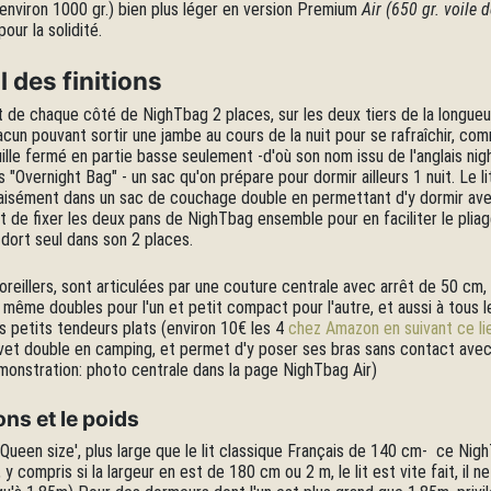
 (environ 1000 gr.) bien plus léger en version Premium
Air (650 gr. voile 
our la solidité.
 des finitions
t de chaque côté de NighTbag 2 places, sur les deux tiers de la longue
hacun pouvant sortir une jambe au cours de la nuit pour se rafraîchir, c
lle fermé en partie basse seulement -d'où son nom issu de l'anglais ni
lais "Overnight Bag" - un sac qu'on prépare pour dormir ailleurs 1 nuit. Le l
e aisément dans un sac de couchage double en permettant d'y dormir ave
t de fixer les deux pans de NighTbag ensemble pour en faciliter le plia
 dort seul dans son 2 places.
d’oreillers, sont articulées par une couture centrale avec arrêt de 50 cm
, même doubles pour l'un et petit compact pour l'autre, et aussi à tous
es petits tendeurs plats (environ 10€ les 4
chez Amazon en suivant ce li
vet double en camping, et permet d'y poser ses bras sans contact avec
émonstration: photo centrale dans la page NighTbag Air)
ns et le poids
'Queen size', plus large que le lit classique Français de 140 cm- ce Ni
s, y compris si la largeur en est de 180 cm ou 2 m, le lit est vite fait, il