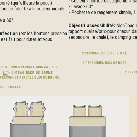
- Couleurs teintes classiquement da
erré (qui ‘effleure la peau’)
- Lavage 60°
bonne fidélité à la couleur initiale
- Pochette de rangement simple, 1 
 à 60°.
Objectif accessibilité:
NighTbag q
rapport qualité/prix-pour chacun dans
onfection
(ex: les boutons pression
secondaire, le chalet, le camping-car
est fait pour durer et vous
2 PERSONNES COULEUR MIEL
2 PERSONNES BOIS DE ROSE
2 PERSONNES PERCALE GRIS ARDOISE
2 PERS
 PERSONNES PERCALE BLEU DE BRUME
TUS FEUILLES