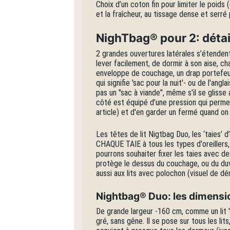
Choix d’un coton fin pour limiter le poids
et la fraîcheur, au tissage dense et serré p
NighTbag® pour 2: détail
2 grandes ouvertures latérales s’étenden
lever facilement, de dormir à son aise, c
enveloppe de couchage, un drap portefeui
qui signifie 'sac pour la nuit'- ou de l'ang
pas un "sac à viande", même s'il se gliss
côté est équipé d’une pression qui perme
article) et d'en garder un fermé quand on
Les têtes de lit Nigtbag Duo, les ‘taies’ 
CHAQUE TAIE à tous les types d'oreillers
pourrons souhaiter fixer les taies avec d
protège le dessus du couchage, ou du du
aussi aux lits avec polochon (visuel de d
Nightbag® Duo: les dimensio
De grande largeur -160 cm, comme un lit 
gré, sans gêne. Il se pose sur tous les lit