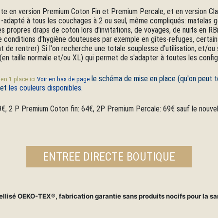
 en version Premium Coton Fin et Premium Percale, et en version Class
der -adapté à tous les couchages à 2 ou seul, même compliqués: matelas 
s propres draps de coton lors d'invitations, de voyages, de nuits en R
rs de conditions d'hygiène douteuses par exemple en gîtes-refuges, certai
nt de rentrer) Si l'on recherche une totale souplesse d'utilisation, et/ou
e (en taille normale et/ou XL) qui permet de s'adapter à toutes les conf
le schéma de mise en place (qu'on peut té
n 1 place ici
Voir en bas de page
 et
les couleurs disponibles.
49€, 2 P Premium Coton fin: 64€, 2P Premium Percale: 69€ sauf le nouv
ENTREE DIRECTE BOUTIQUE
labellisé OEKO-TEX®, fabrication garantie sans produits nocifs pour