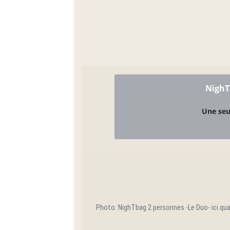
NighT
Une seul
Photo: NighTbag 2 personnes -Le Duo- ici qual