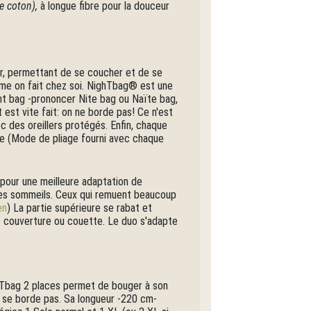
de coton),
à longue fibre pour la douceur
ur, permettant de se coucher et de se
omme on fait chez soi. NighTbag® est une
ght bag -prononcer Nite bag ou Naïte bag,
it est vite fait: on ne borde pas! Ce n'est
c des oreillers protégés. Enfin, chaque
ge (Mode de pliage fourni avec chaque
, pour une meilleure adaptation de
 les sommeils. Ceux qui remuent beaucoup
en
) La partie supérieure se rabat et
 couverture ou couette. Le duo s'adapte
ghTbag 2 places permet de bouger à son
 ne se borde pas. Sa longueur -220 cm-