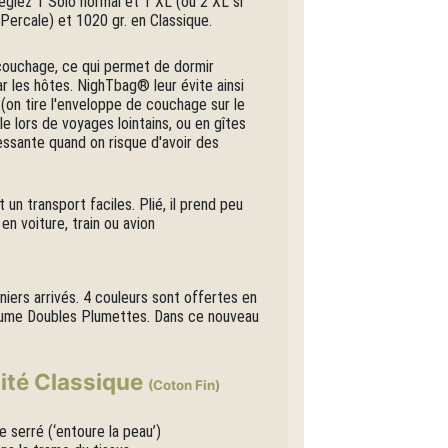
égiez 1 Solo normal et 1 XL (ou 2 XL si
ercale) et 1020 gr. en Classique.
 couchage, ce qui permet de dormir
r les hôtes. NighTbag® leur évite ainsi
e (on tire l'enveloppe de couchage sur le
e lors de voyages lointains, ou en gîtes
ressante quand on risque d'avoir des
n transport faciles. Plié, il prend peu
en voiture, train ou avion
niers arrivés. 4 couleurs sont offertes en
/Ecume Doubles Plumettes. Dans ce nouveau
ité Classique
(Coton Fin)
 serré (‘entoure la peau’)