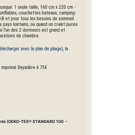
ique: 1 seule taille, 160 cm x 220 cm -
gonflables, couchettes bateaux, camping-
BnB et pour tous les besoins de sommeil
ns pays lointains, ou quand on craint puces
 si l'un des 2 dormeurs est grand et
igurations de chambre.
lécharger avec le plan de pliage), la
el imprimé Bayadère à 75€
 la santé (OEKO-TEX® STANDARD 100
-