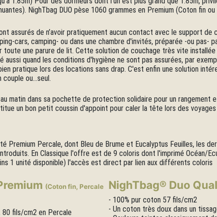
u'à 1.85m) Pour des dormeurs dont l'un est plus grand que 1.85m, privil
emuantes). NighTbag DUO pèse 1060 grammes en Premium (Coton fin ou P
 sont assurés de n’avoir pratiquement aucun contact avec le support de
mping-cars, camping- ou dans une chambre d'invités, préparée -ou pas- pa
er toute une parure de lit. Cette solution de couchage très vite installé
é aussi quand les conditions d'hygiène ne sont pas assurées, par exempl
ien pratique lors des locations sans drap. C'est enfin une solution inté
n couple ou...seul.
au matin dans sa pochette de protection solidaire pour un rangement et u
titue un bon petit coussin d'appoint pour caler la tête lors des voyages 
lité Premium Percale, dont Bleu de Brume et Eucalyptus Feuilles, les der
 introduits. En Classique l'offre est de 9 coloris dont l'imprimé Océan
s 1 unité disponible) l'accès est direct par lien aux différents coloris
 Premium
NighTbag® Duo Qual
(Coton fin, Percale
- 100% pur coton 57 fils/cm2
- Un coton très doux dans un tissage
, 80 fils/cm2 en Percale