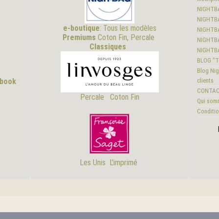
NIGHTB
NIGHTBA
e-boutique
:
Tous les modèles
NIGHTB
Premiums
Coton Fin, Percale
NIGHTB
Classiques
NIGHTB
BLOG "To
Blog Nig
ebook
clients
CONTA
Percale
Coton Fin
Qui som
Conditio
Les Unis
L'i
mprimé