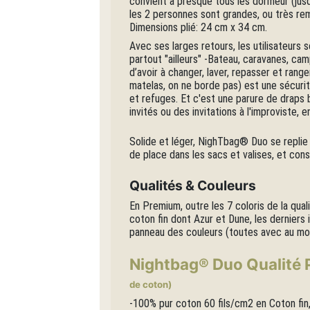
convient à presque tous les dormeur (jusq
les 2 personnes sont grandes, ou très r
Dimensions plié: 24 cm x 34 cm.
Avec ses larges retours, les utilisateurs
partout "ailleurs" -Bateau, caravanes, ca
d’avoir à changer, laver, repasser et rang
matelas, on ne borde pas) est une sécurit
et refuges. Et c'est une parure de draps b
invités ou des invitations à l'improviste, e
Solide et léger, NighTbag® Duo se replie 
de place dans les sacs et valises, et cons
Qualités & Couleurs
En Premium, outre les 7 coloris de la qua
coton fin dont Azur et Dune, les derniers
panneau des couleurs (toutes avec au moin
Nightbag® Duo Qualité
de coton)
-100% pur coton 60 fils/cm2 en Coton fin