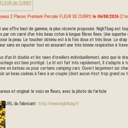
u joyeux 2 Places Premium Percale FLEUR DE CURRY,
le
06/08/2026
(C'e
ne offre haut de gamme, la plus récente proposée: NighTbag est toujo
s par cm carré d'un très beau coton à longue fibres fines. Une superbe q
 pour la peau. Le toucher obtenu est à la fois doux et très lisse. Le drap
leur sans en rajouter tout en assurant une très bonne respiration à traver
'un lit double et les taies d'oreillers individuellement, ainsi que le d
chage est bien protégé. Le lit est fait très rapidement, Il s'adapte à t
me en bateau ou pour certains camping-cars. Ouvert largement sur chaq
ûr un beau cadeau à faire à un couple (dont aucun n'est trop grand ou tr
reux et original: le voici en fleurs, avec la photo de l'article
URL du fabricant :
http://www.nightbag.fr