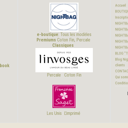
Accueil
BOUTIQ
Inscripti
NIGHTB
NIGHTBA
e-boutique
:
Tous les modèles
NIGHTB
Premiums
Coton Fin, Percale
NIGHTB
Classiques
NIGHTB
BLOG "To
Blog Nig
ebook
clients
CONTA
Percale
Coton Fin
Qui som
Conditio
Les Unis
L'i
mprimé