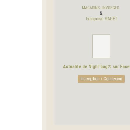
MAGASINS LINVOSGES
&
Françoise SAGET
Actualité de NighTbag® sur Fac
Inscription / Connexion