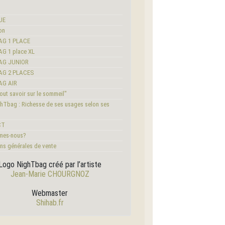
UE
on
AG 1 PLACE
G 1 place XL
AG JUNIOR
AG 2 PLACES
AG AIR
ut savoir sur le sommeil"
hTbag : Richesse de ses usages selon ses
CT
mes-nous?
ns générales de vente
Logo NighTbag créé par l’artiste
Jean-Marie CHOURGNOZ
Webmaster
Shihab.fr