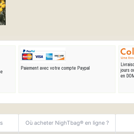
Livrais
Paiement avec votre compte Paypal
jours o
te
en DOM
ns
Où acheter NighTbag® en ligne ?