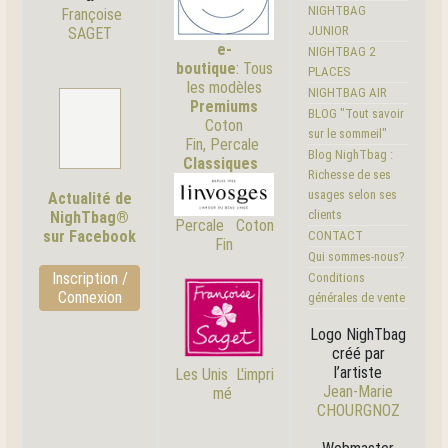
NIGHTBAG
Françoise
JUNIOR
SAGET
e-
NIGHTBAG 2
boutique
:
Tous
PLACES
les modèles
NIGHTBAG AIR
Premiums
BLOG "Tout savoir
Coton
sur le sommeil"
Fin, Percale
Blog NighTbag :
Classiques
Richesse de ses
usages selon ses
Actualité de
clients
NighTbag®
Percale
Coton
sur Facebook
CONTACT
Fin
Qui sommes-nous?
Inscription /
Conditions
Connexion
générales de vente
Logo NighTbag
créé par
l’artiste
Les Unis
L'i
mpri
Jean-Marie
mé
CHOURGNOZ